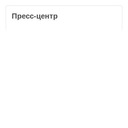
Пресс-центр
Обучающие видео
о кормлении