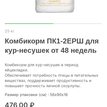
ХОЗЯЙСТВАМ
ОПТОВИКАМ
ПРАЙС
25 кг
Комбикорм ПК1-2ЕРШ для
ГДЕ КУПИТЬ
кур-несушек от 48 недель
КОНТАКТЫ
Комбикорм для кур-несушек в период
яйцекладки.
8 (804) 700-18-14
Обеспечивает потребность птицы в питательных
веществах, поддерживает продуктивность и
ПРАЙС-ЛИСТ
повышает прочность яичной скорлупы.
Размер упаковки (см) : 56х90х16
КАЛЬКУЛЯТОР КОМБИКОРМА
476,00
₽